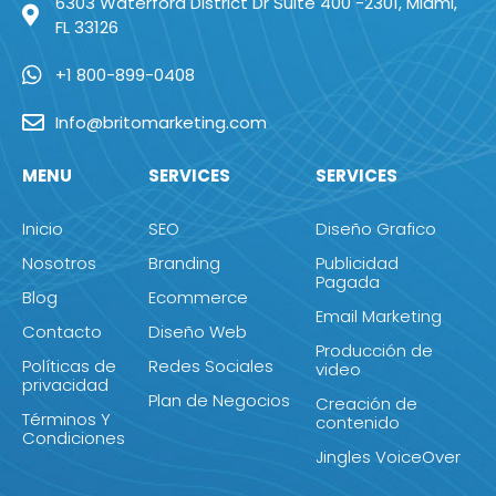
6303 Waterford District Dr Suite 400 -2301, Miami,
FL 33126
+1 800-899-0408
Info@britomarketing.com
MENU
SERVICES
SERVICES
Inicio
SEO
Diseño Grafico
Nosotros
Branding
Publicidad
Pagada
Blog
Ecommerce
Email Marketing
Contacto
Diseño Web
Producción de
Políticas de
Redes Sociales
video
privacidad
Plan de Negocios
Creación de
Términos Y
contenido
Condiciones
Jingles VoiceOver