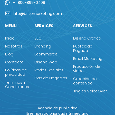
+1 800-899-0408
Info@britomarketing.com
MENU
SERVICES
SERVICES
Inicio
SEO
Diseño Grafico
Nosotros
Branding
Publicidad
Pagada
Blog
Ecommerce
Email Marketing
Contacto
Diseño Web
Producción de
Políticas de
Redes Sociales
video
privacidad
Plan de Negocios
Creación de
Términos Y
contenido
Condiciones
Jingles VoiceOver
Agencia de publicidad
¡Eres nuestra prioridad número uno!